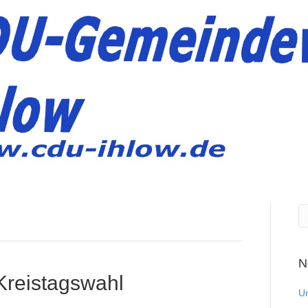
N
Kreistagswahl
Un